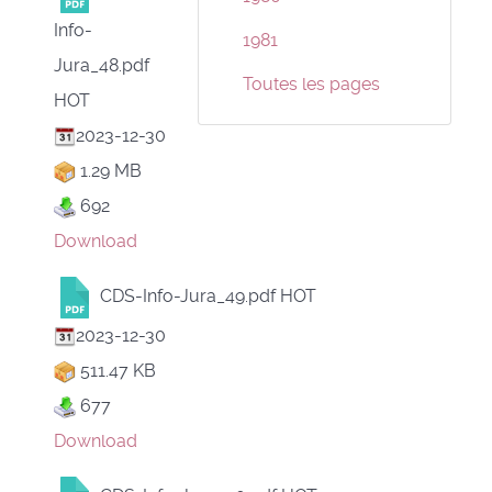
Info-
1981
Jura_48.pdf
Toutes les pages
HOT
2023-12-30
1.29 MB
692
Download
CDS-Info-Jura_49.pdf
HOT
2023-12-30
511.47 KB
677
Download